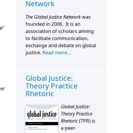
Network
The Global Justice Network
was
founded in 2006. It is an
e“
association of scholars aiming
to facilitate communication,
exchange and debate on global
justice.
Read more...
Global Justice:
Theory Practice
ler
Rhetoric
Global Justice:
Theory Practice
Rhetoric
(TPR) is
a peer-